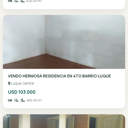
VENDO MANSION ZONA ARTIGAS a Precio de terren
Asunción, Central
Gs. 1.550.000.000
5
4
625.00 m²