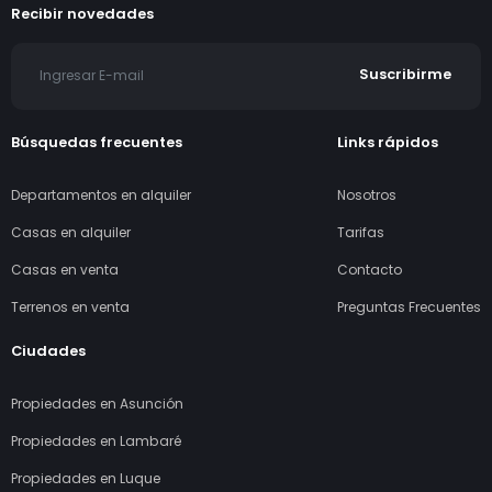
Nuestra línea de teléfono
Escríbinos
(+595) 983 970 343
info@casaclic.com.py
Seguínos en Instagram