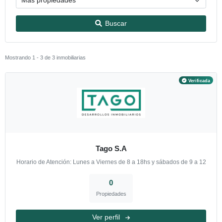
Ordenar por
Buscar
Mostrando 1 - 3 de 3 inmobiliarias
V
Tago S.A