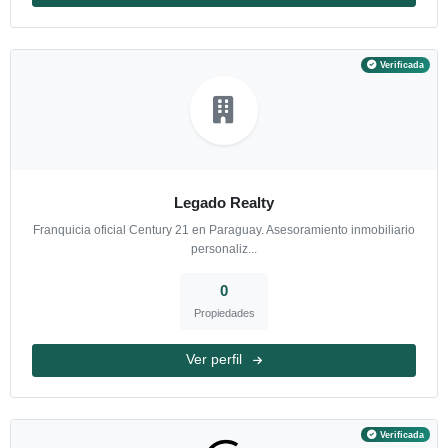
Horario de Atención: Lunes a Viernes de 8 a 18hs y sábados de 
0
Propiedades
Ver perfil
V
Legado Realty
Franquicia oficial Century 21 en Paraguay. Asesoramiento inmobi
personaliz...