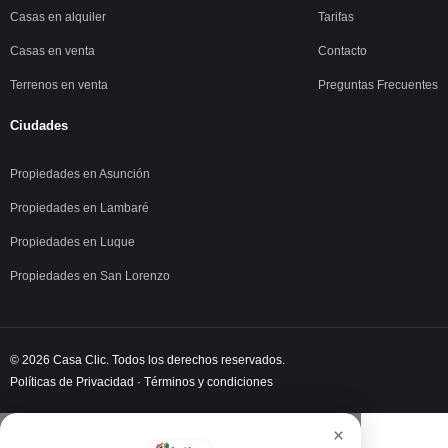
Contacto
Recibir novedades
Suscrib
Búsquedas frecuentes
Links rápi
Departamentos en alquiler
Nosotros
Casas en alquiler
Tarifas
Casas en venta
Contacto