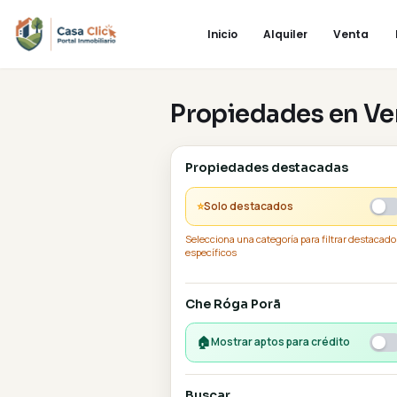
Tipo de propiedades
La empresa
Inicio
Alquiler
V
VENTA
NOSOTROS
Propiedades e
ALQUILER
CONTACTO
LANZAMIENTOS
PRECIOS
Propiedades destacada
PREGUNTAS
⭐
Solo destacados
Selecciona una categoría para filt
específicos
Che Róga Porã