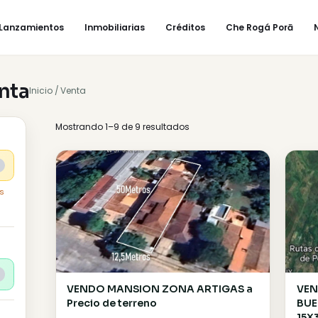
enta
Lanzamientos
Inmobiliarias
Créditos
n Venta
Inicio
Venta
Mostrando 1–9 de 9 resultados
s
rar destacados