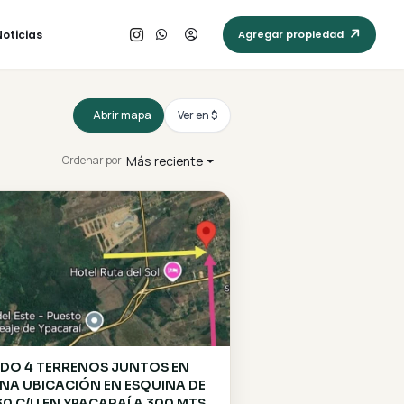
Che Rogá Porā
Noticias
Abrir mapa
Ver en $
Más reciente
Ordenar por