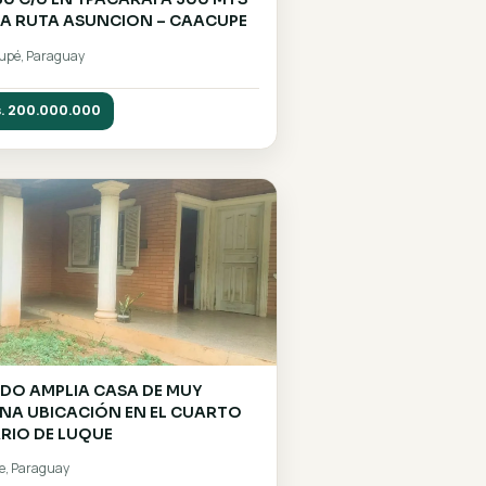
AS a
VENDO 4 TERRENOS JUNTOS EN
BUENA UBICACIÓN EN ESQUINA DE
15X30 C/U EN YPACARAÍ A 300 MTS
DE LA RUTA ASUNCION – CAACUPE
Caacupé, Paraguay
Gs. 200.000.000