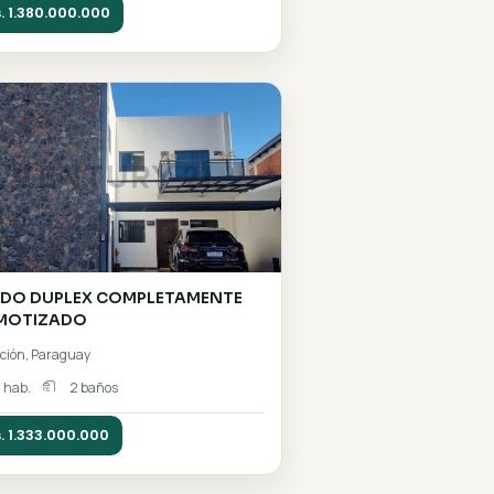
350
✴️VENDO HERMOSA CASA C/PISCINA
LA
DE BUENA UBICACIÓN EN EL Bo.SAN
MIGUEL DE SAN LORENZO✴️
San Lorenzo, Paraguay
2 hab.
1 baños
Gs. 1.380.000.000