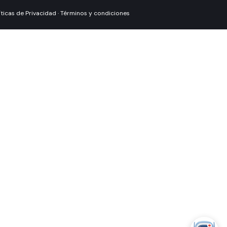
Suscribirme
Links rápidos
Ciudades
Nosotros
Propiedades en Asunción
Tarifas
Propiedades en Lambaré
Contacto
Propiedades en Luque
Preguntas Frecuentes
Propiedades en San Lorenzo