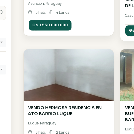
to
VENDO MANSION ZONA ARTIG
Precio de terreno
Asunción, Paraguay
5 hab.
4 baños
Gs. 1.550.000.000
s