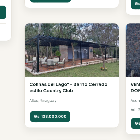
Gs.
VENDO 3 TERRENOS JUNTOS 1
M2 - EN VILLETA A 100 MTS DE 
RUTA A NUEVA ITALIA
$ 206,667
Guarambaré, Paraguay
Gs. 165.000.000