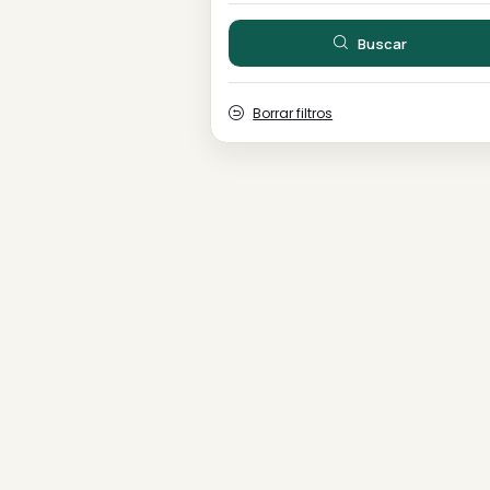
Rango de precios
USD
$ 0
-
Buscar
Borrar filtros