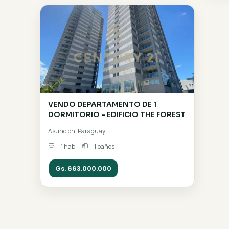
Colinas del Lago" - Barrio Cerr
estilo Country Club
Altos, Paraguay
Gs. 138.000.000