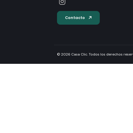
Nuestra línea de teléfono
Esc
(+595) 983 970 343
in
Seguínos en Instagram
Contacto
© 2026 Casa Clic. Todos los der