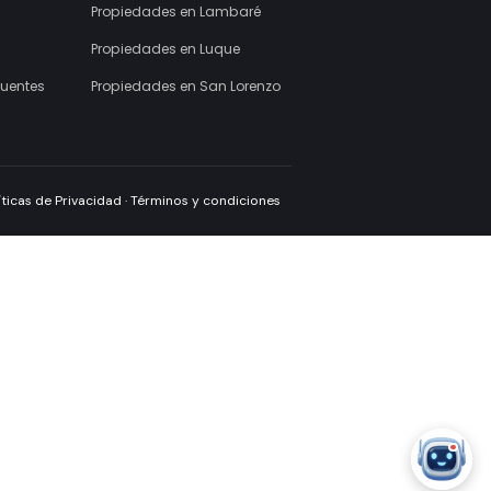
Suscribirme
Links rápidos
Ciudades
Nosotros
Propiedades en Asunción
Tarifas
Propiedades en Lambaré
Contacto
Propiedades en Luque
Preguntas Frecuentes
Propiedades en San Lorenzo
Políticas de Privacidad
·
Términos y condiciones