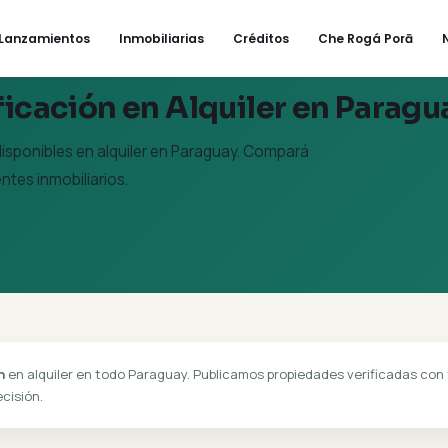
enta
Lanzamientos
Inmobiliarias
Créditos
 Edificación en Alquiler 
icación disponibles en alquiler en Paraguay. Compará
actá agentes inmobiliarios.
Edificación
edificación
en alquiler en todo Paraguay. Publicamos propiedad