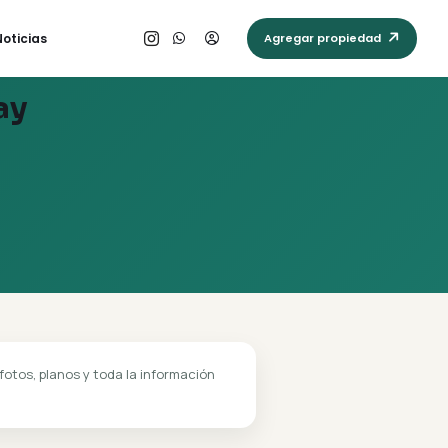
Che Rogá Porā
Noticias
en Paraguay
es verificadas con fotos, planos y toda la información