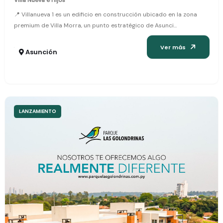
DESTACADO
Villa Nueva 1
Villa Nueva e Hijos
📍 Villanueva 1 es un edificio en construcción ubicado en la zo
premium de Villa Morra, un punto estratégico de Asunci...
Ver más
10 Jan, 2026
Asunción
LANZAMIENTO