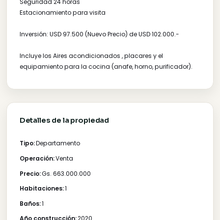
AMENITIES
Vas a disfrutar de increíbles amenities de máxima cal
y áreas comunes equipadas con mueblería danesa B
Concept Paraguay
Piscina al aire libre para niños y adultos
Área de juego para niños
Sala de reuniones equipada
Gimnasio y baños sexados en la zona
Salón de usos múltiples, con cocina equipada
Quincho equipado con parrilla
Seguridad 24 horas
Estacionamiento para visita
Inversión: USD 97.500 (Nuevo Precio) de USD 102.000.-
Incluye los Aires acondicionados , placares y el