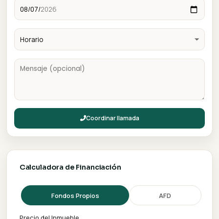
Aire acondicionado
Ascensor
Gimnasio
Salon eventos
Seguridad 24h
Giovanni Patron
Agente inmobiliario