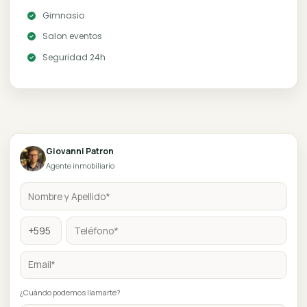
Leaflet
|
©
OpenStree
Características y amenities
Piscina
Quincho
Terraza
Lavadero
Alarma