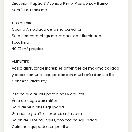
VENDO DEPTO EN EL EDIF. THE FOREST
EN LA CIUDAD, TU BOSQUE!!
Diseño, Confort, Seguridad, Ubicación.
Ubicado en un parque de 3.876 m2, a 100 mts del Jardí
Botánico, a 10 min del nuevo eje corporativo, a 10 min de
aeropuerto internacional y a sólo 15 min del centro con
acceso a Av. Costanera
Dirección: Itapúa & Avenida Primer Presidente - Barrio
Santísima Trinidad.
1 Dormitorio
Cocina Amoblada de la marca Achón
Sala comedor integrada, espaciosa e iluminada
1 cochera
40.27 m2 propios