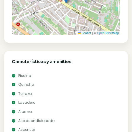
Ubicación
Dirección:
Santisima Trinidad
Ciudad:
Asunción
Barrio:
Trinidad
Departamento:
Central
Barrio cerrado:
Sí
+
−