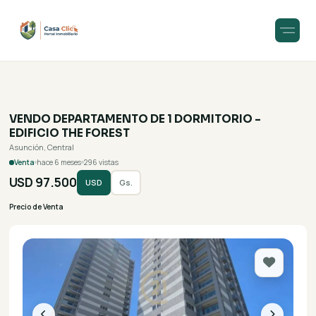
Tipo de propiedades
La empresa
VENTA
NOSOTROS
ALQUILER
CONTACTO
VENDO DEPARTAMENTO DE 1 DORMITORIO -
LANZAMIENTOS
PRECIOS
EDIFICIO THE FOREST
Asunción, Central
PREGUNTAS
Venta
hace 6 meses
296 vistas
USD 97.500
USD
Gs.
Precio de Venta