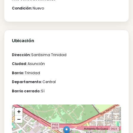
equipamiento para la cocina (anafe, horno, purificador
Detalles de la propiedad
Tipo:
Departamento
Operación:
Venta
Precio:
Gs. 663.000.000
Habitaciones:
1
Baños:
1
Año construcción:
2020
Condición:
Nuevo