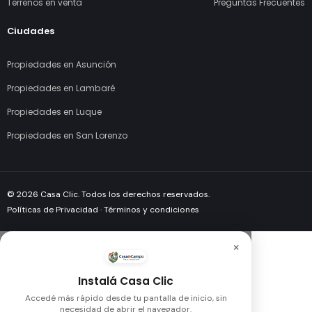
Gs. 1.550.000.000
VENDO MANSION ZONA ARTIGAS a P...
Asunción, Paraguay
5
4