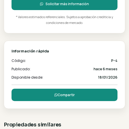
Calculadora de Financiación
Fondos Propios
AFD
Precio del Inmueble
Gs.
Entrega Inicial (
20
%)
Gs.